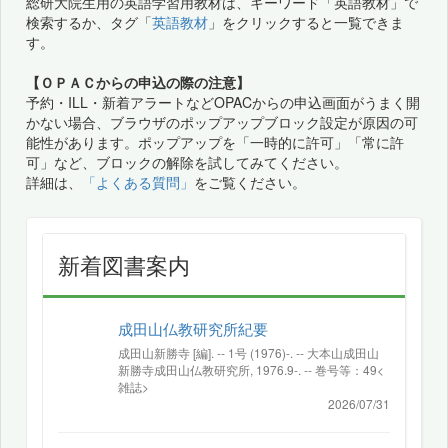
総研大院生用の英語学習用教材は、キーワード「英語教材」で
検索するか、タグ「
英語教材
」をクリックすると一覧できま
す。
【ＯＰＡＣからの申込の際の注意】
予約・ILL・新着アラートなどOPACからの申込画面がうまく開
かない場合、ブラウザのポップアップブロック設定が原因の可
能性があります。ポップアップを「一時的に許可」「常に許
可」など、ブロックの解除を試してみてください。
詳細は、
「よくある質問」
をご覧ください。
新着図書案内
成田山仏教研究所紀要
成田山新勝寺 [編]. -- 1号 (1976)-. -- 大本山成田山
新勝寺成田山仏教研究所, 1976.9-. -- 巻号等：49<
雑誌>
2026/07/31