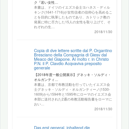
ク『若い女性…
本書は、ドイツのイエズス会士ヨハネス・ディル
キンク(1641-1716)が女性信者の信仰心を高めるこ
とを目的に執筆したものであり、カトリック教の
発展に特に尽力した15人の女性を取り上げて、そ
れぞれの生…
2018/11/30
Copia di dve lettere scritte dal P. Organtino
Bresciano della Compagnia di Giesv dal
Meaco del Giapone. Al molto r. in Christo
P.N. il P. Clavdio Acqvaviva preposito
generale
【2018年度一般公開展示】グネッキ・ソルディ・
オルガンティ…
本書は、京都で布教活動を行っていたイエズス会
士グネッキ・ソルディ・オルガンティーノ(1530-
1609)から1594年と1595年にローマのイエズス会
本部に送付された2通の布教活動報告書をローマに
おい…
2018/11/30
Das erst general, inhaltend die