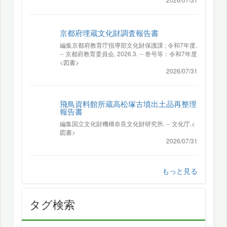
京都府埋蔵文化財調査報告書
編集京都府教育庁指導部文化財保護課 ; 令和7年度.
-- 京都府教育委員会, 2026.3. -- 巻号等：令和7年度
<図書>
2026/07/31
飛鳥資料館所蔵高松塚古墳出土品再整理
報告書
編集国立文化財機構奈良文化財研究所. -- 文化庁.<
図書>
2026/07/31
もっと見る
タグ検索