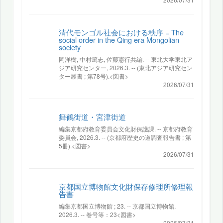
清代モンゴル社会における秩序 = The
social order in the Qing era Mongolian
society
岡洋樹, 中村篤志, 佐藤憲行共編. -- 東北大学東北ア
ジア研究センター, 2026.3. -- (東北アジア研究セン
ター叢書 ; 第78号).<図書>
2026/07/31
舞鶴街道・宮津街道
編集京都府教育委員会文化財保護課. -- 京都府教育
委員会, 2026.3. -- (京都府歴史の道調査報告書 ; 第
5冊).<図書>
2026/07/31
京都国立博物館文化財保存修理所修理報
告書
編集京都国立博物館 ; 23. -- 京都国立博物館,
2026.3. -- 巻号等：23<図書>
2026/07/31