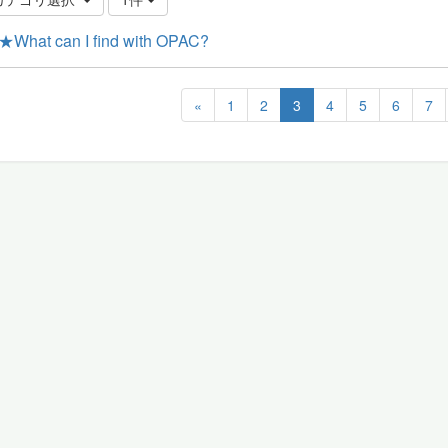
★What can I find with OPAC?
«
1
2
3
4
5
6
7