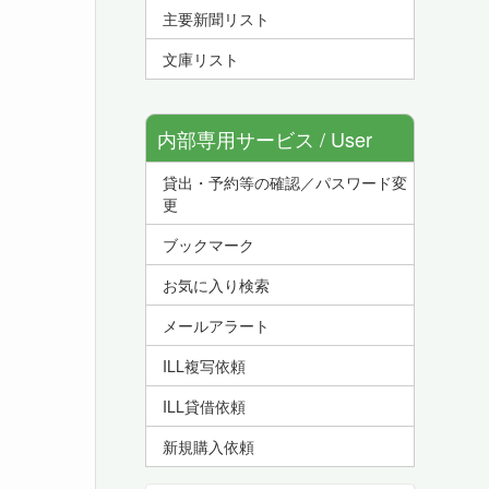
主要新聞リスト
文庫リスト
内部専用サービス / User
貸出・予約等の確認／パスワード変
Service
更
ブックマーク
お気に入り検索
メールアラート
ILL複写依頼
ILL貸借依頼
新規購入依頼