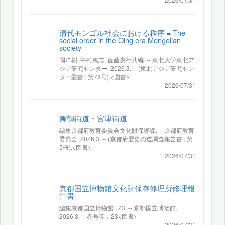
清代モンゴル社会における秩序 = The
social order in the Qing era Mongolian
society
岡洋樹, 中村篤志, 佐藤憲行共編. -- 東北大学東北ア
ジア研究センター, 2026.3. -- (東北アジア研究セン
ター叢書 ; 第78号).<図書>
2026/07/31
舞鶴街道・宮津街道
編集京都府教育委員会文化財保護課. -- 京都府教育
委員会, 2026.3. -- (京都府歴史の道調査報告書 ; 第
5冊).<図書>
2026/07/31
京都国立博物館文化財保存修理所修理報
告書
編集京都国立博物館 ; 23. -- 京都国立博物館,
2026.3. -- 巻号等：23<図書>
2026/07/31