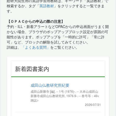
総研大院生用の英語学習用教材は、キーワード「英語教材」で
検索するか、タグ「
英語教材
」をクリックすると一覧できま
す。
【ＯＰＡＣからの申込の際の注意】
予約・ILL・新着アラートなどOPACからの申込画面がうまく開
かない場合、ブラウザのポップアップブロック設定が原因の可
能性があります。ポップアップを「一時的に許可」「常に許
可」など、ブロックの解除を試してみてください。
詳細は、
「よくある質問」
をご覧ください。
新着図書案内
成田山仏教研究所紀要
成田山新勝寺 [編]. -- 1号 (1976)-. -- 大本山成田山
新勝寺成田山仏教研究所, 1976.9-. -- 巻号等：49<
雑誌>
2026/07/31