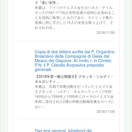
ク『若い女性…
本書は、ドイツのイエズス会士ヨハネス・ディル
キンク(1641-1716)が女性信者の信仰心を高めるこ
とを目的に執筆したものであり、カトリック教の
発展に特に尽力した15人の女性を取り上げて、そ
れぞれの生…
2018/11/30
Copia di dve lettere scritte dal P. Organtino
Bresciano della Compagnia di Giesv dal
Meaco del Giapone. Al molto r. in Christo
P.N. il P. Clavdio Acqvaviva preposito
generale
【2018年度一般公開展示】グネッキ・ソルディ・
オルガンティ…
本書は、京都で布教活動を行っていたイエズス会
士グネッキ・ソルディ・オルガンティーノ(1530-
1609)から1594年と1595年にローマのイエズス会
本部に送付された2通の布教活動報告書をローマに
おい…
2018/11/30
Das erst general, inhaltend die