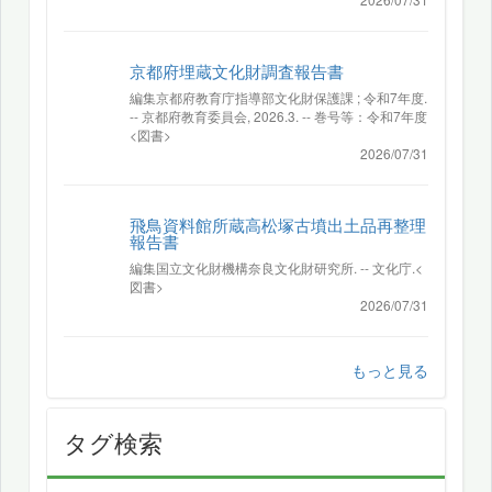
京都府埋蔵文化財調査報告書
編集京都府教育庁指導部文化財保護課 ; 令和7年度.
-- 京都府教育委員会, 2026.3. -- 巻号等：令和7年度
<図書>
2026/07/31
飛鳥資料館所蔵高松塚古墳出土品再整理
報告書
編集国立文化財機構奈良文化財研究所. -- 文化庁.<
図書>
2026/07/31
もっと見る
タグ検索