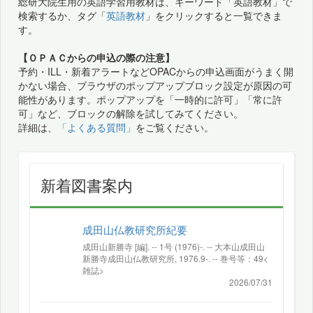
総研大院生用の英語学習用教材は、キーワード「英語教材」で
検索するか、タグ「
英語教材
」をクリックすると一覧できま
す。
【ＯＰＡＣからの申込の際の注意】
予約・ILL・新着アラートなどOPACからの申込画面がうまく開
かない場合、ブラウザのポップアップブロック設定が原因の可
能性があります。ポップアップを「一時的に許可」「常に許
可」など、ブロックの解除を試してみてください。
詳細は、
「よくある質問」
をご覧ください。
新着図書案内
成田山仏教研究所紀要
成田山新勝寺 [編]. -- 1号 (1976)-. -- 大本山成田山
新勝寺成田山仏教研究所, 1976.9-. -- 巻号等：49<
雑誌>
2026/07/31