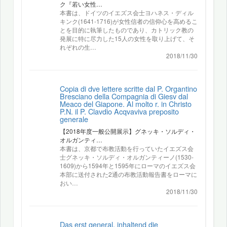
ク『若い女性…
本書は、ドイツのイエズス会士ヨハネス・ディル
キンク(1641-1716)が女性信者の信仰心を高めるこ
とを目的に執筆したものであり、カトリック教の
発展に特に尽力した15人の女性を取り上げて、そ
れぞれの生…
2018/11/30
Copia di dve lettere scritte dal P. Organtino
Bresciano della Compagnia di Giesv dal
Meaco del Giapone. Al molto r. in Christo
P.N. il P. Clavdio Acqvaviva preposito
generale
【2018年度一般公開展示】グネッキ・ソルディ・
オルガンティ…
本書は、京都で布教活動を行っていたイエズス会
士グネッキ・ソルディ・オルガンティーノ(1530-
1609)から1594年と1595年にローマのイエズス会
本部に送付された2通の布教活動報告書をローマに
おい…
2018/11/30
Das erst general, inhaltend die