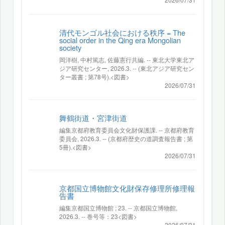
清代モンゴル社会における秩序 = The
social order in the Qing era Mongolian
society
岡洋樹, 中村篤志, 佐藤憲行共編. -- 東北大学東北ア
ジア研究センター, 2026.3. -- (東北アジア研究セン
ター叢書 ; 第78号).<図書>
2026/07/31
舞鶴街道・宮津街道
編集京都府教育委員会文化財保護課. -- 京都府教育
委員会, 2026.3. -- (京都府歴史の道調査報告書 ; 第
5冊).<図書>
2026/07/31
京都国立博物館文化財保存修理所修理報
告書
編集京都国立博物館 ; 23. -- 京都国立博物館,
2026.3. -- 巻号等：23<図書>
2026/07/31