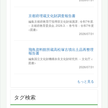
京都府埋蔵文化財調査報告書
編集京都府教育庁指導部文化財保護課 ; 令和7年度.
-- 京都府教育委員会, 2026.3. -- 巻号等：令和7年度
<図書>
2026/07/31
飛鳥資料館所蔵高松塚古墳出土品再整理
報告書
編集国立文化財機構奈良文化財研究所. -- 文化庁.<
図書>
2026/07/31
もっと見る
タグ検索