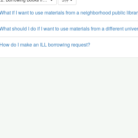
What if I want to use materials from a neighborhood public libra
What should I do if I want to use materials from a different univer
How do I make an ILL borrowing request?