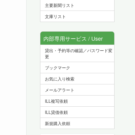
主要新聞リスト
文庫リスト
内部専用サービス / User
貸出・予約等の確認／パスワード変
Service
更
ブックマーク
お気に入り検索
メールアラート
ILL複写依頼
ILL貸借依頼
新規購入依頼