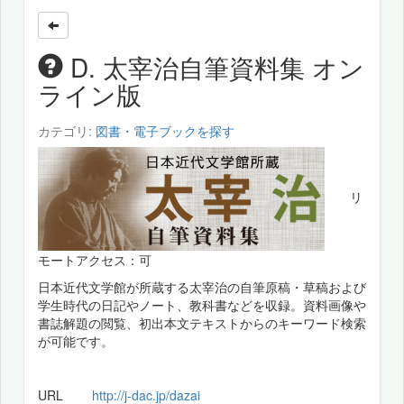
D. 太宰治自筆資料集 オン
ライン版
カテゴリ:
図書・電子ブックを探す
リ
モートアクセス：可
日本近代文学館が所蔵する太宰治の自筆原稿・草稿および
学生時代の日記やノート、教科書などを収録。資料画像や
書誌解題の閲覧、初出本文テキストからのキーワード検索
が可能です。
URL
http://j-dac.jp/dazai