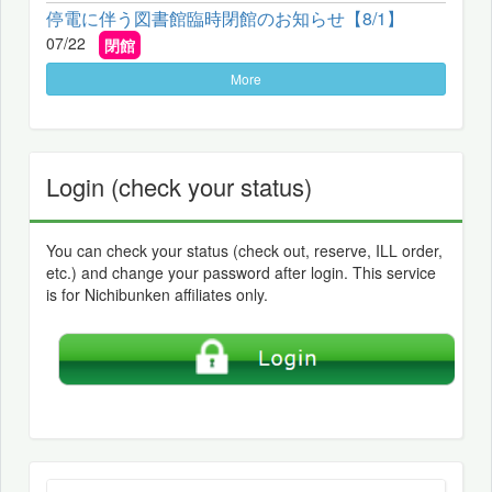
停電に伴う図書館臨時閉館のお知らせ【8/1】
07/22
閉館
More
Login (check your status)
You can check your status (check out, reserve, ILL order,
etc.) and change your password after login. This service
is for Nichibunken affiliates only.