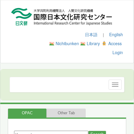
日本語
English
｜
Nichibunken
Library
Access
Login
OPAC
Other Tab