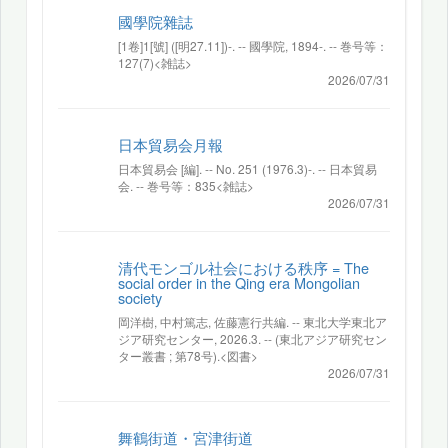
國學院雜誌
[1卷]1[號] ([明27.11])-. -- 國學院, 1894-. -- 巻号等：
127(7)<雑誌>
2026/07/31
日本貿易会月報
日本貿易会 [編]. -- No. 251 (1976.3)-. -- 日本貿易
会. -- 巻号等：835<雑誌>
2026/07/31
清代モンゴル社会における秩序 = The
social order in the Qing era Mongolian
society
岡洋樹, 中村篤志, 佐藤憲行共編. -- 東北大学東北ア
ジア研究センター, 2026.3. -- (東北アジア研究セン
ター叢書 ; 第78号).<図書>
2026/07/31
舞鶴街道・宮津街道