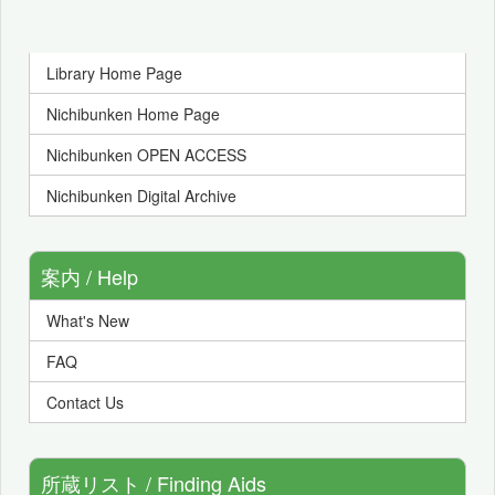
Library Home Page
Nichibunken Home Page
Nichibunken OPEN ACCESS
Nichibunken Digital Archive
案内 / Help
What's New
FAQ
Contact Us
所蔵リスト / Finding Aids