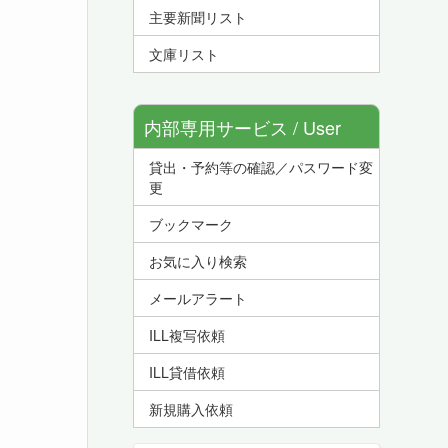
主要新聞リスト
文庫リスト
内部専用サービス / User
貸出・予約等の確認／パスワード変
Service
更
ブックマーク
お気に入り検索
メールアラート
ILL複写依頼
ILL貸借依頼
新規購入依頼