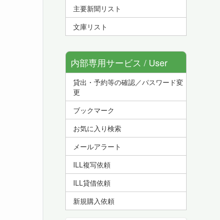
主要新聞リスト
文庫リスト
内部専用サービス / User
貸出・予約等の確認／パスワード変
Service
更
ブックマーク
お気に入り検索
メールアラート
ILL複写依頼
ILL貸借依頼
新規購入依頼