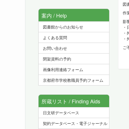
図
作
案内 / Help
影
図書館からのお知らせ
・
・
よくある質問
・
ご
お問い合わせ
閉架資料の予約
画像利用連絡フォーム
京都府市学校教職員予約フォーム
所蔵リスト / Finding Aids
日文研データベース
契約データベース・電子ジャーナル