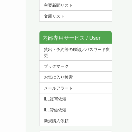
主要新聞リスト
文庫リスト
内部専用サービス / User
貸出・予約等の確認／パスワード変
Service
更
ブックマーク
お気に入り検索
メールアラート
ILL複写依頼
ILL貸借依頼
新規購入依頼