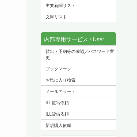
主要新聞リスト
文庫リスト
内部専用サービス / User
貸出・予約等の確認／パスワード変
Service
更
ブックマーク
お気に入り検索
メールアラート
ILL複写依頼
ILL貸借依頼
新規購入依頼