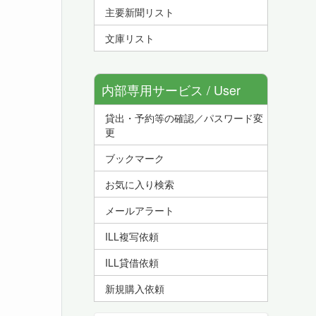
主要新聞リスト
文庫リスト
内部専用サービス / User
貸出・予約等の確認／パスワード変
Service
更
ブックマーク
お気に入り検索
メールアラート
ILL複写依頼
ILL貸借依頼
新規購入依頼