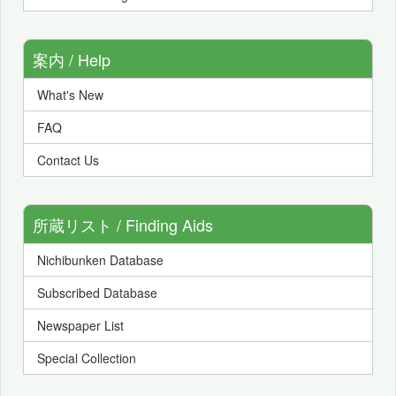
案内 / Help
What's New
FAQ
Contact Us
所蔵リスト / Finding Aids
Nichibunken Database
Subscribed Database
Newspaper List
Special Collection