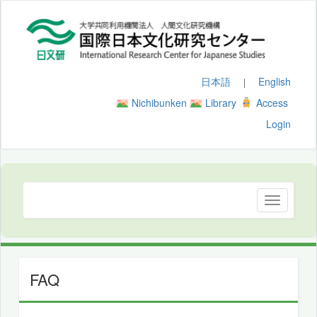
日本語
English
｜
Nichibunken
Library
Access
Login
FAQ