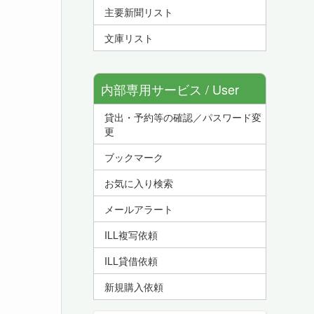
主要新聞リスト
文庫リスト
内部専用サービス / User
貸出・予約等の確認／パスワード変
Service
更
ブックマーク
お気に入り検索
メールアラート
ILL複写依頼
ILL貸借依頼
新規購入依頼