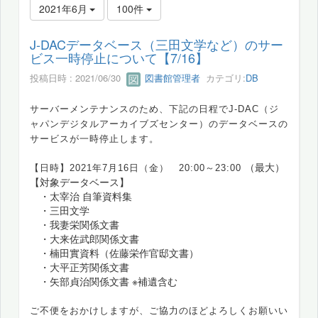
2021年6月
100件
J-DACデータベース（三田文学など）のサー
ビス一時停止について【7/16】
投稿日時 : 2021/06/30
図書館管理者
カテゴリ:
DB
サーバーメンテナンスのため、下記の日程でJ-DAC（ジ
ャパンデジタルアーカイブズセンター）のデータベースの
サービスが一時停止します。
（最大）
【日時】2021年7月16日（金） 20:00～23:00
【対象データベース】
・太宰治 自筆資料集
・三田文学
・我妻栄関係文書
・大来佐武郎関係文書
・楠田實資料（佐藤栄作官邸文書）
・大平正芳関係文書
・矢部貞治関係文書 ※補遺含む
ご不便をおかけしますが、ご協力のほどよろしくお願いい