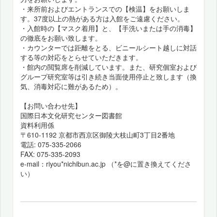
・来所前およびエントランスでの【検温】をお願いしま
す。37度以上の熱がある方は入館をご遠慮ください。
・入館時の【マスク着用】と、【手洗いまたは手の消毒】
の徹底をお願い致します。
・カウンターでは距離をとる、ビニールシート越しに対話
する等の対応をとらせていただきます。
・館内の閲覧席を削減しています。また、研究個室および
グループ研究室等は引き続き当面使用停止と致します（換
気、消毒対応に難があるため）。
【お問い合わせ先】
国際日本文化研究センター図書館
資料利用係
〒610-1192 京都市西京区御陵大枝山町3丁目2番地
電話: 075-335-2066
FAX: 075-335-2093
e-mail：riyou*nichibun.ac.jp （*を@に置き換えてくださ
い）