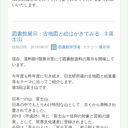
いいたします。
図書館展示：古地図と絵はがきでみる 3.富
士山
投稿日時 : 2019/06/07
図書館管理者
カテゴリ:
展示等
現在、資料館1階展示室にて図書館資料の展示を開催して
います。
今年度も昨年度に引き続き、日文研所蔵の古地図と絵葉書
等をテーマに沿ってご紹介します。
第3回は富士山です。
日本一の山、富士山。
日本の中でもとりわけ特別な山として、古くから畏怖され
愛されてきました。
2013（平成25）年に「富士山ー信仰の対象と芸術の源
泉」として、世界文化遺産に登録されました。
今回は「富士山とは」「富士五湖」「初三郞と富士山」