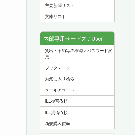
主要新聞リスト
文庫リスト
内部専用サービス / User
貸出・予約等の確認／パスワード変
Service
更
ブックマーク
お気に入り検索
メールアラート
ILL複写依頼
ILL貸借依頼
新規購入依頼