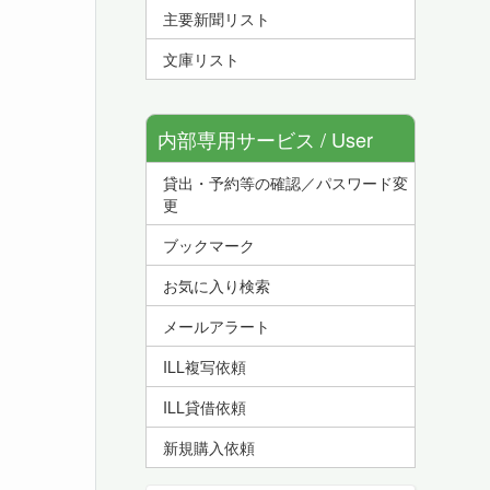
主要新聞リスト
文庫リスト
内部専用サービス / User
貸出・予約等の確認／パスワード変
Service
更
ブックマーク
お気に入り検索
メールアラート
ILL複写依頼
ILL貸借依頼
新規購入依頼