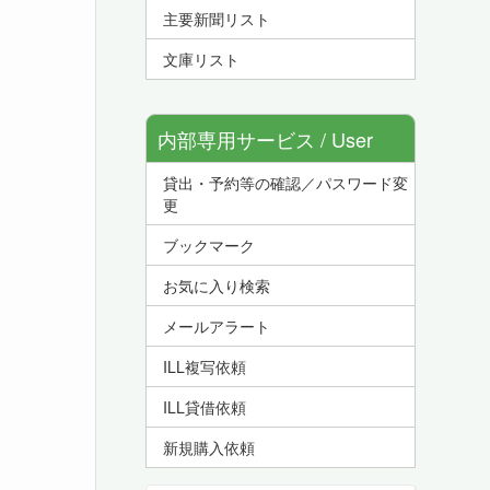
主要新聞リスト
文庫リスト
内部専用サービス / User
貸出・予約等の確認／パスワード変
Service
更
ブックマーク
お気に入り検索
メールアラート
ILL複写依頼
ILL貸借依頼
新規購入依頼