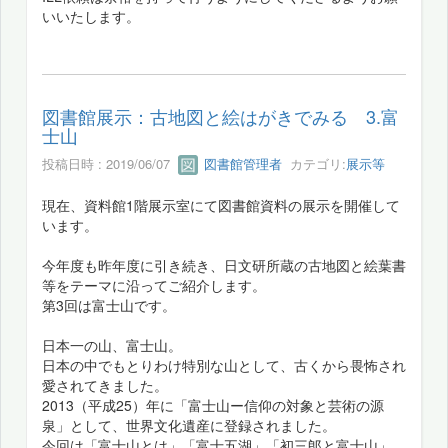
いいたします。
図書館展示：古地図と絵はがきでみる 3.富
士山
投稿日時 : 2019/06/07
図書館管理者
カテゴリ:
展示等
現在、資料館1階展示室にて図書館資料の展示を開催して
います。
今年度も昨年度に引き続き、日文研所蔵の古地図と絵葉書
等をテーマに沿ってご紹介します。
第3回は富士山です。
日本一の山、富士山。
日本の中でもとりわけ特別な山として、古くから畏怖され
愛されてきました。
2013（平成25）年に「富士山ー信仰の対象と芸術の源
泉」として、世界文化遺産に登録されました。
今回は「富士山とは」「富士五湖」「初三郞と富士山」