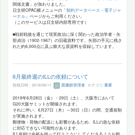
関係文書」が加わりました。
日文研OPAC横メニューの「
契約データベース・電子ジャ
ーナル
」ページからご利用ください。
（このサービスは日文研内部専用です）
■戦前戦後を通じて現実政治に深く関わった政治学者・矢
部貞治（1902-1967）の旧蔵資料です。矢部の手元に残さ
れた約6,000点に及ぶ膨大な原資料を収録しています。
6月最終週のILLの依頼について
投稿日時 : 2019/06/11
図書館管理者
カテゴリ:
重要
2019年6月28日（金）・29日（土）、大阪市において
G20大阪サミットが開催されます。
それに伴い、6月27日（木）～30日（日）の間、交通規制
が実施されます。
郵便物・荷物の配送にも影響があるため、ILLの急な依頼
に対応できない可能性があります。
ILL依頼は余裕を持って行うようにしてくださるようお願