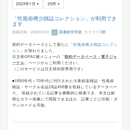
2023年1月
20件
「性風俗稀少雑誌コレクション」が利用でき
ます
投稿日時 : 2023/01/31
図書館管理者
カテゴリ:
DB
契約データベースとして新たに「
性風俗稀少雑誌コレクシ
ョン
」が加わりました。
日文研OPAC横メニューの「
契約データベース・電子ジャ
ーナル
」ページからご利用ください。
（このサービスは日文研内部専用です）
■1950年代～70年代に刊行された大衆娯楽雑誌・性風俗
雑誌・サークル会誌29誌458冊を収録しているデータベー
ス。 収録されている記事を横断的に検索でき、本文は鮮
明なカラー画像にて閲覧できるほか、記事ごとに印刷・ダ
ウンロードも可能。