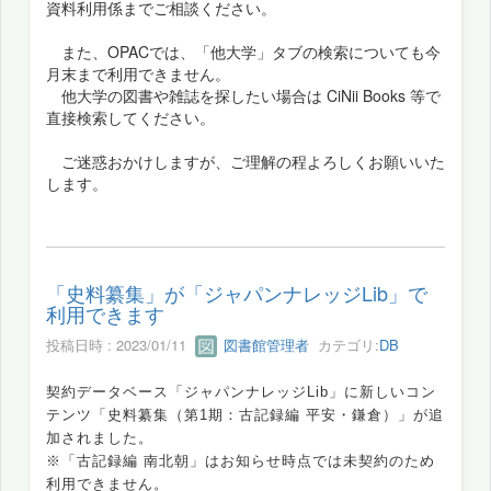
資料利用係までご相談ください。
また、OPACでは、「他大学」タブの検索についても今
月末まで利用できません。
他大学の図書や雑誌を探したい場合は CiNii Books 等で
直接検索してください。
ご迷惑おかけしますが、ご理解の程よろしくお願いいた
します。
「史料纂集」が「ジャパンナレッジLib」で
利用できます
投稿日時 : 2023/01/11
図書館管理者
カテゴリ:
DB
契約データベース「ジャパンナレッジLib」に
新しいコン
テンツ
「史料纂集（第1期：古記録編 平安・鎌倉）
」が追
加されました。
※「古記録編 南北朝」
はお知らせ時点では未契約のため
利用できません。