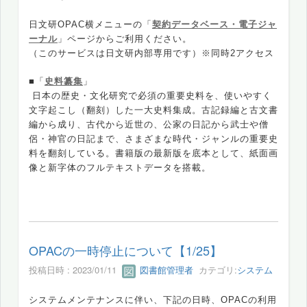
日文研OPAC横メニューの「
契約データベース・電子ジャ
ーナル
」ページからご利用ください。
（このサービスは日文研内部専用です）※同時2アクセス
■「
史料纂集
」
日本の歴史・文化研究で必須の重要史料を、使いやすく
文字起こし（翻刻）した一大史料集成。古記録編と古文書
編から成り、古代から近世の、公家の日記から武士や僧
侶・神官の日記まで、さまざまな時代・ジャンルの重要史
料を翻刻している。
書
籍版の最新版を底本として、紙面画
像と新字体のフルテキストデータを搭載。
OPACの一時停止について【1/25】
投稿日時 : 2023/01/11
図書館管理者
カテゴリ:
システム
システムメンテナンスに伴い、下記の日時、OPACの利用