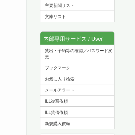
主要新聞リスト
文庫リスト
内部専用サービス / User
貸出・予約等の確認／パスワード変
Service
更
ブックマーク
お気に入り検索
メールアラート
ILL複写依頼
ILL貸借依頼
新規購入依頼