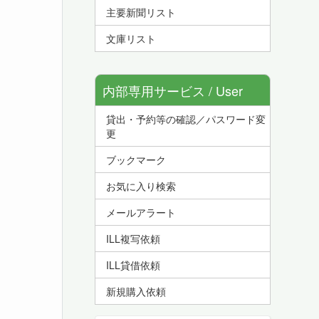
主要新聞リスト
文庫リスト
内部専用サービス / User
貸出・予約等の確認／パスワード変
Service
更
ブックマーク
お気に入り検索
メールアラート
ILL複写依頼
ILL貸借依頼
新規購入依頼