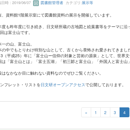
日時 : 2019/06/07
図書館管理者
カテゴリ:
展示等
在、資料館1階展示室にて図書館資料の展示を開催しています。
年度も昨年度に引き続き、日文研所蔵の古地図と絵葉書等をテーマに沿
3回は富士山です。
本一の山、富士山。
本の中でもとりわけ特別な山として、古くから畏怖され愛されてきまし
013（平成25）年に「富士山ー信仰の対象と芸術の源泉」として、世界
回は「富士山とは」「富士五湖」「初三郞と富士山」「外国人と富士山
段はなかなか目に触れない資料なのでぜひご覧ください。
パンフレット・リストを
日文研オープンアクセス
で公開しております。
«
1
2
3
4