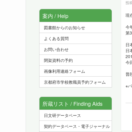
投稿
案内 / Help
現
今
図書館からのお知らせ
第
よくある質問
日
お問い合わせ
日
2
閉架資料の予約
今
画像利用連絡フォーム
普
京都府市学校教職員予約フォーム
※
所蔵リスト / Finding Aids
日文研データベース
契約データベース・電子ジャーナル