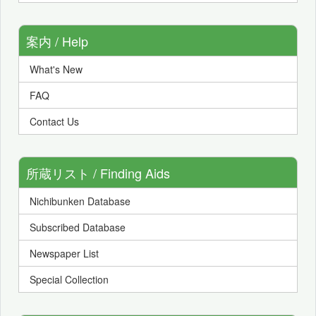
案内 / Help
What's New
FAQ
Contact Us
所蔵リスト / Finding Aids
Nichibunken Database
Subscribed Database
Newspaper List
Special Collection