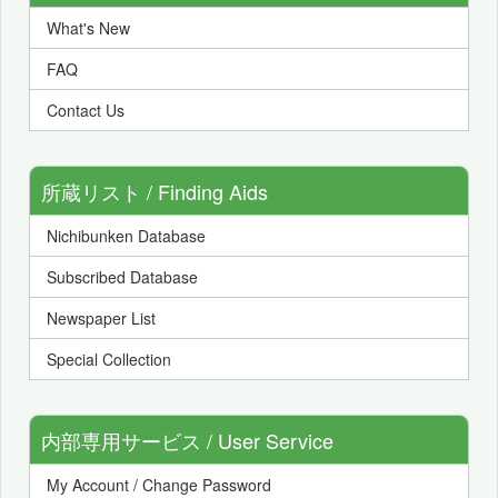
What's New
FAQ
Contact Us
所蔵リスト / Finding Aids
Nichibunken Database
Subscribed Database
Newspaper List
Special Collection
内部専用サービス / User Service
My Account / Change Password