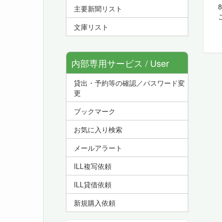
8
主要新聞リスト
ご
文庫リスト
内部専用サービス / User
貸出・予約等の確認／パスワード変
Service
更
ブックマーク
お気に入り検索
メールアラート
ILL複写依頼
ILL貸借依頼
新規購入依頼