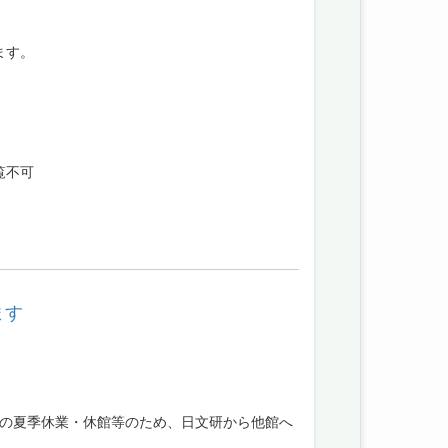
ます。
覧不可
ます
館の夏季休業・休館等のため、日文研から他館へ