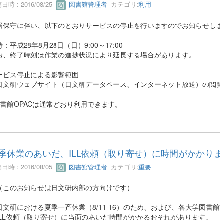
日時 : 2016/08/25
図書館管理者
カテゴリ:
利用
器保守に伴い、以下のとおりサービスの停止を行いますのでお知らせし
：平成28年8月28日（日）9:00～17:00
お、終了時刻は作業の進捗状況により延長する場合があります。
ービス停止による影響範囲
日文研ウェブサイト（日文研データベース、インターネット放送）の閲
図書館OPACは通常どおり利用できます。
季休業のあいだ、ILL依頼（取り寄せ）に時間がかかり
日時 : 2016/08/05
図書館管理者
カテゴリ:
重要
このお知らせは日文研内部の方向けです）
文研における夏季一斉休業（8/11-16）のため、および、各大学図書
ILL依頼（取り寄せ）に当面のあいだ時間がかかるおそれがあります。