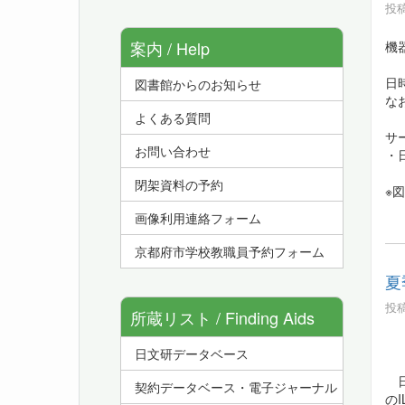
投稿
案内 / Help
機
日時
図書館からのお知らせ
な
よくある質問
サ
お問い合わせ
・
閉架資料の予約
※
画像利用連絡フォーム
京都府市学校教職員予約フォーム
夏
投稿
所蔵リスト / Finding Aids
（
日文研データベース
日
契約データベース・電子ジャーナル
の