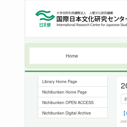
Home
Library Home Page
2
Nichibunken Home Page
2
Nichibunken OPEN ACCESS
【
Nichibunken Digital Archive
pos