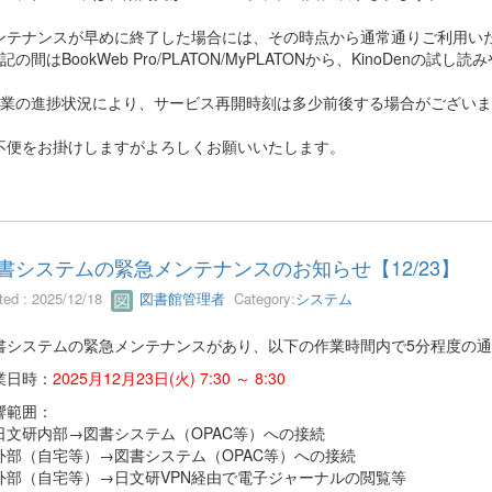
ンテナンスが早めに終了した場合には、その時点から通常通りご利用い
記の間はBookWeb Pro/PLATON/MyPLATONから、KinoDen
作業の進捗状況により、サービス再開時刻は多少前後する場合がござい
不便をお掛けしますがよろしくお願いいたします。
書システムの緊急メンテナンスのお知らせ【12/23】
ted : 2025/12/18
図書館管理者
Category:
システム
書システムの緊急メンテナンスがあり、以下の作業時間内で5分程度の
業日時：
2025月12月23日(火) 7:30 ～ 8:30
響範囲：
日文研内部→図書システム（OPAC等）への接続
外部（自宅等）→図書システム（OPAC等）への接続
外部（自宅等）→日文研VPN経由で電子ジャーナルの閲覧等