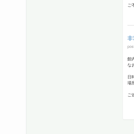
ご
非
pos
館
な
日時
場
ご