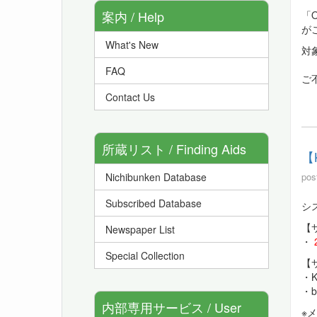
案内 / Help
「O
が
What's New
対象
FAQ
ご
Contact Us
所蔵リスト / Finding Aids
【
pos
Nichibunken Database
Subscribed Database
シ
【
Newspaper List
・
Special Collection
【
・
・b
内部専用サービス / User
※