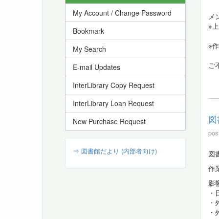
My Account / Change Password
Service
メ
※上
Bookmark
※
My Search
ご
E-mail Updates
InterLibrary Copy Request
InterLibrary Loan Request
図
New Purchase Request
pos
⇒ 図書館だより (内部者向け)
図
作
影
・
・
・