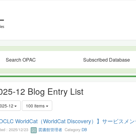
Search OPAC
Subscribed Database
025-12 Blog Entry List
025-12
100 items
OCLC WorldCat（WorldCat Discovery）】サー
ted : 2025/12/23
図書館管理者
Category:
DB