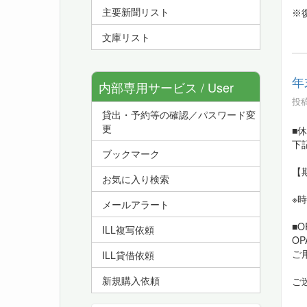
主要新聞リスト
※復
文庫リスト
年
内部専用サービス / User
投稿
貸出・予約等の確認／パスワード変
Service
更
■
下
ブックマーク
【
お気に入り検索
※
メールアラート
■
ILL複写依頼
O
ご
ILL貸借依頼
新規購入依頼
ご