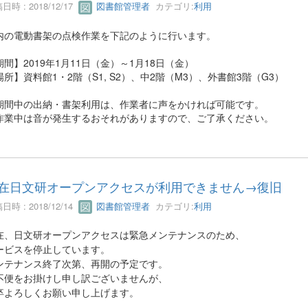
日時 : 2018/12/17
図書館管理者
カテゴリ:
利用
内の電動書架の点検作業を下記のように行います。
期間】2019年1月11日（金）～1月18日（金）
場所】資料館1・2階（S1, S2）、中2階（M3）、外書館3階（G3）
期間中の出納・書架利用は、作業者に声をかければ可能です。
作業中は音が発生するおそれがありますので、ご了承ください。
在日文研オープンアクセスが利用できません→復旧
日時 : 2018/12/14
図書館管理者
カテゴリ:
利用
在、日文研オープンアクセスは緊急メンテナンスのため、
ービスを停止しています。
ンテナンス終了次第、再開の予定です。
不便をお掛けし申し訳ございませんが、
卒よろしくお願い申し上げます。