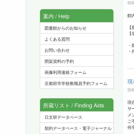
投稿
案内 / Help
館
【
図書館からのお知らせ
【
よくある質問
・
お問い合わせ
・
閉架資料の予約
画像利用連絡フォーム
現
京都府市学校教職員予約フォーム
投稿
現
所蔵リスト / Finding Aids
サ
メ
日文研データベース
ご
契約データベース・電子ジャーナル
何