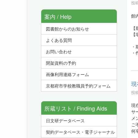
投稿
案内 / Help
館
【
図書館からのお知らせ
【
よくある質問
・
お問い合わせ
・
閉架資料の予約
画像利用連絡フォーム
現
京都府市学校教職員予約フォーム
投稿
現
所蔵リスト / Finding Aids
サ
メ
日文研データベース
ご
契約データベース・電子ジャーナル
何