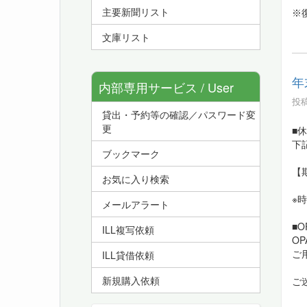
主要新聞リスト
※復
文庫リスト
年
内部専用サービス / User
投稿
貸出・予約等の確認／パスワード変
Service
更
■
下
ブックマーク
【
お気に入り検索
※
メールアラート
■
ILL複写依頼
O
ご
ILL貸借依頼
新規購入依頼
ご