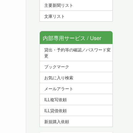
主要新聞リスト
文庫リスト
内部専用サービス / User
貸出・予約等の確認／パスワード変
Service
更
ブックマーク
お気に入り検索
メールアラート
ILL複写依頼
ILL貸借依頼
新規購入依頼